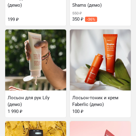
(демо)
Shams (демо)
550
₽
350
₽
199
₽
-36%
Лосьон для рук Lily
Лосьон-тоник и крем
(демо)
Faberlic (демо)
1 990
₽
100
₽