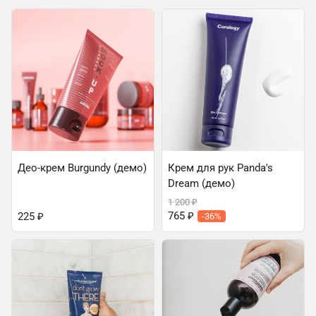
Део-крем Burgundy (демо)
Крем для рук Panda's
Dream (демо)
1 200
₽
765
₽
225
₽
-36%