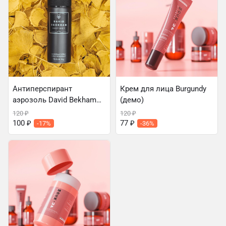
Антиперспирант
Крем для лица Burgundy
аэрозоль David Bekham
(демо)
(демо)
120
₽
120
₽
100
₽
77
₽
-17%
-36%