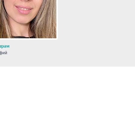
шрам
афий