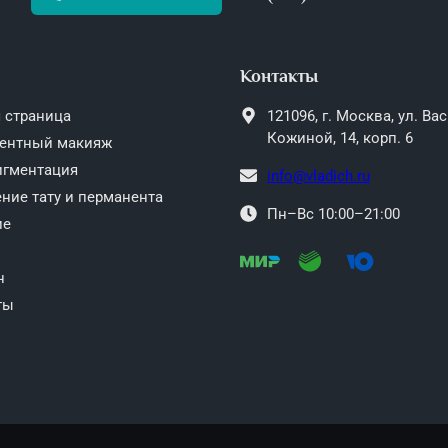
Контакты
 страница
121096,
г. Москва,
ул. Ва
Кожиной, 14, корп. 6
ентный макияж
игментация
info@vladich.ru
ние тату и перманента
Пн–Вс 10:00–21:00
ие
н
ты