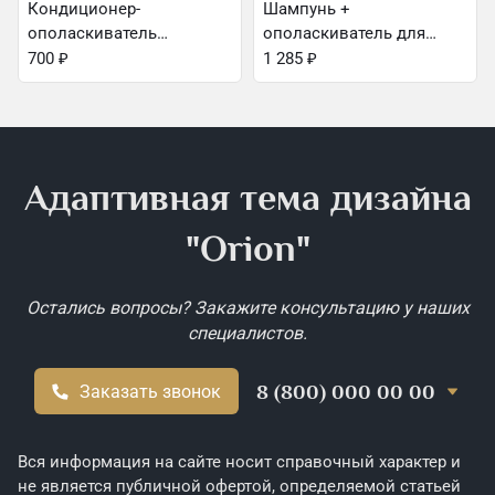
Кондиционер-
Шампунь +
ополаскиватель
ополаскиватель для
восстанавливающий для
волос Banana (демо)
700
₽
1 285
₽
поврежденных волос
(демо)
Адаптивная тема дизайна
"Orion"
Остались вопросы? Закажите консультацию у наших
специалистов.
8 (800) 000 00 00
Заказать звонок
Вся информация на сайте носит справочный характер и
не является публичной офертой, определяемой статьей