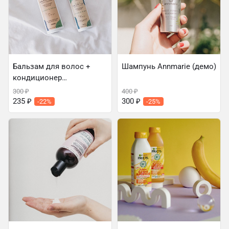
Бальзам для волос +
Шампунь Annmarie (демо)
кондиционер
ополаскиватель Natchu
300
₽
400
₽
(демо)
235
₽
300
₽
-22%
-25%