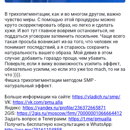
В трихопигментации, как и во многом другом, важно
чувство меры. С помощью этой процедуры можно
круто скорректировать образ, но легко и сделать
хуже. И вот тут главное вовремя остановиться, не
поддаться уговорам затемнить посильнее. Чаще всего
такая просьба возникает из-за того, что человек не
понимает последствий, а я стараюсь сохранить
натуральность вашего образа. Мой девиз в этом
случае: добавить гораздо проще, чем убавить.
Поверьте, если я вижу возможность усилить эффект,
обязательно усилим, но если это уже too mach, то ни за
что )))).
Фишка трихопигментации методом SMP -
натуральный эффект.
Больше информации на сайте:
https://vladich.ru/smp/
VK:
https://vk.com/pmu.alla
Яндекс:
https://yandex.ru/profile/236372665871
2GIS:
https://2gis.ru/moscow/firm/70000001066664412
Задать вопрос в Телеграмм:
https://t.me/pmualla
Получить бесплатную консультацию в WhatsApp:
http://wa.me/79161104858