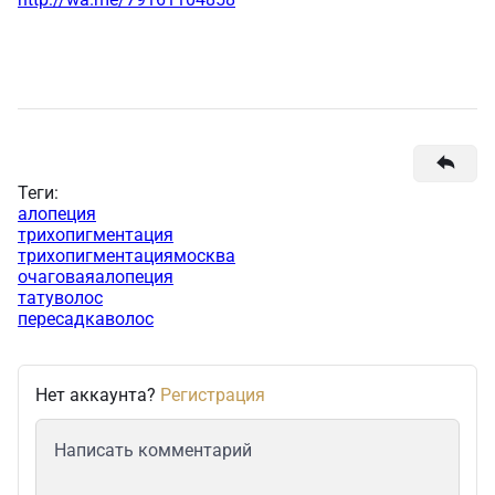
Теги:
алопеция
трихопигментация
трихопигментациямосква
очаговаяалопеция
татуволос
пересадкаволос
Нет аккаунта?
Регистрация