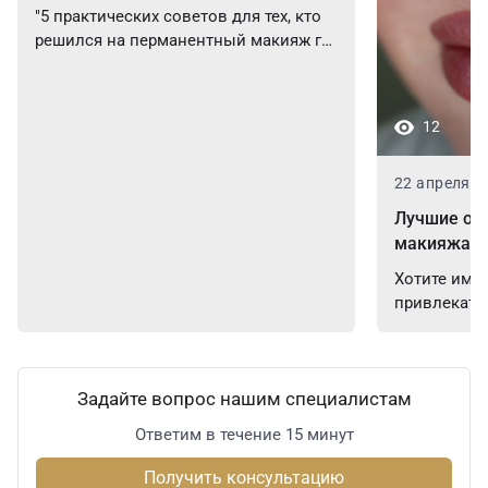
макияж губ 💋"
"5 практических советов для тех, кто
решился на перманентный макияж губ
💋"...
12
22 апреля 2
Лучшие от
макияжа гу
Хотите име
привлекате
даже без...
Задайте вопрос нашим специалистам
Ответим в течение 15 минут
Получить консультацию