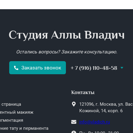
Студия Аллы Владич
Остались вопросы? Закажите консультацию.
+ 7 (916) 110-48-58
Заказать звонок
Контакты
 страница
121096,
г. Москва,
ул. Ва
Кожиной, 14, корп. 6
ентный макияж
игментация
info@vladich.ru
ние тату и перманента