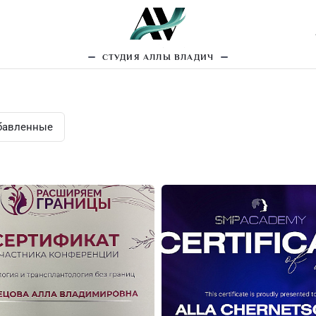
рманентный макияж
Трихопигментация
Еще
СТУДИЯ АЛЛЫ ВЛАДИЧ
бавленные