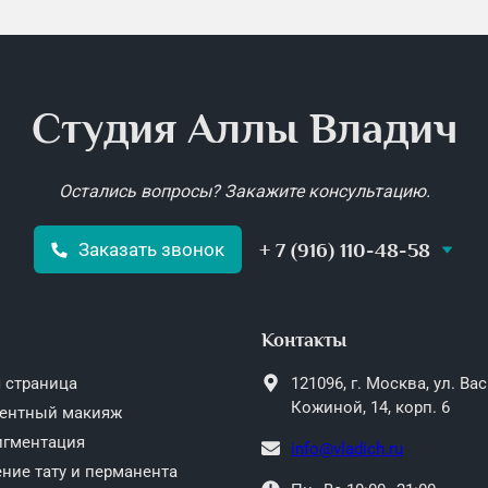
Студия Аллы Владич
Остались вопросы? Закажите консультацию.
+ 7 (916) 110-48-58
Заказать звонок
Контакты
 страница
121096,
г. Москва,
ул. Ва
Кожиной, 14, корп. 6
ентный макияж
игментация
info@vladich.ru
ние тату и перманента